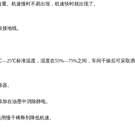
有重。机速慢时不易出现，机速快时就出现了。
取接地线。
℃—25℃标准温度，湿度在55%—75%之间，车间干燥后可采取洒
除器。
应添加在油墨中消除静电。
选用慢干稀释剂降低机速。